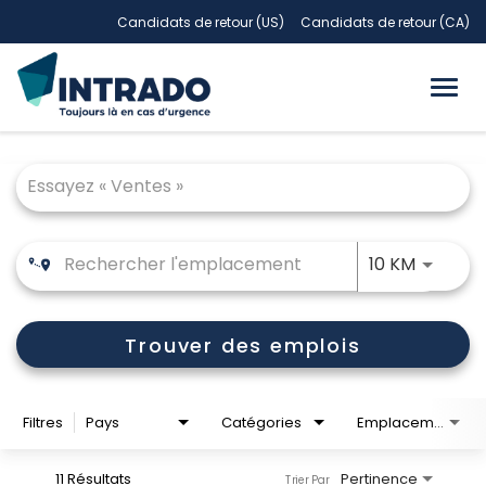
Candidats de retour (US)
Candidats de retour (CA)
Togg
navi
Job Search Page
JOBS.D
10 KM
Trouver des emplois
Filtres
Pays
Catégories
Emplacements
11 Résultats
Pertinence
Trier Par